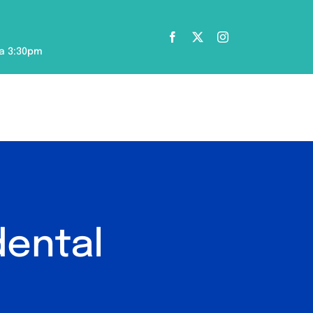
 a 3:30pm
Pedir cita
dental