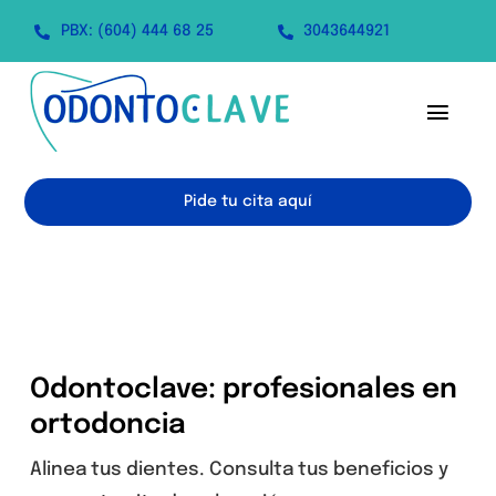
Saltar
PBX: (604) 444 68 25
3043644921
al
contenido
Toggl
Navig
Inicio
Pide tu cita aquí
Servicios
Contacto
Odontoclave: profesionales en
ortodoncia
Alinea tus dientes. Consulta tus beneficios y